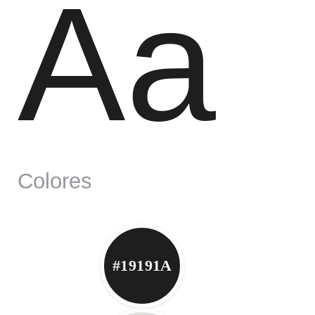
Aa
Colores
#19191A