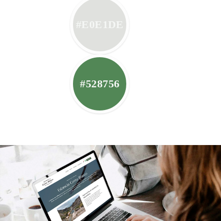
#E0E1DE
#528756