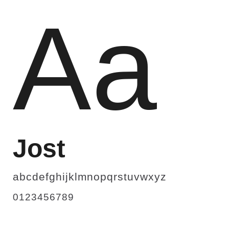
Aa
Jost
abcdefghijklmnopqrstuvwxyz
0123456789